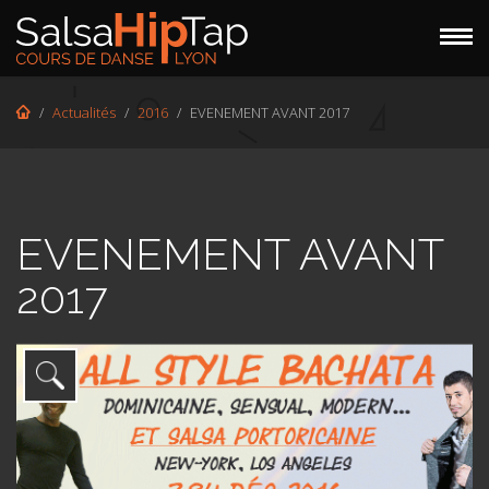
Actualités
2016
EVENEMENT AVANT 2017
SALSA PORTORICAINE
SALSA CUBAINE
BACHATA
EVENEMENT AVANT
VALSUN
2017
CLAQUETTES
HIP-HOP/STREET JAZZ
PLANNING
TARIFS