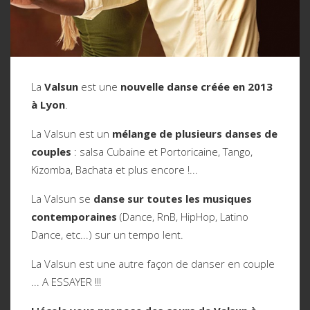
La
Valsun
est une
nouvelle danse créée en 2013
à Lyon
.
La Valsun est un
mélange de plusieurs danses de
La
Valsun
est une
nouvelle danse créée en 2013
couples
: salsa Cubaine et Portoricaine, Tango,
à Lyon
.
Kizomba, Bachata et plus encore !...
La Valsun est un
mélange de plusieurs danses de
La Valsun se
danse sur toutes les musiques
couples
: salsa Cubaine et Portoricaine, Tango,
contemporaines
(Dance, RnB, HipHop, Latino
Kizomba, Bachata et plus encore !...
Dance, etc...) sur un tempo lent.
La Valsun se
danse sur toutes les musiques
La Valsun est une autre façon de danser en couple
contemporaines
(Dance, RnB, HipHop, Latino
... A ESSAYER !!!
Dance, etc...) sur un tempo lent.