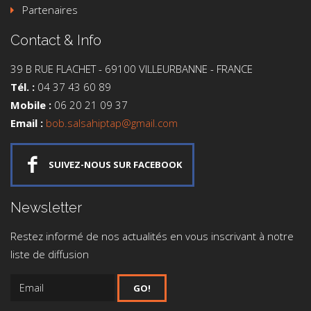
Cie Bob H. Ekoto
Partenaires
Contact
Contact & Info
Partenaires
39 B RUE FLACHET - 69100 VILLEURBANNE - FRANCE
Tél. :
04 37 43 60 89
Contact & Info
Mobile :
06 20 21 09 37
39 B RUE FLACHET - 69100 VILLEURBANNE - FRANCE
Email :
bob.salsahiptap@gmail.com
Tél. :
04 37 43 60 89
Mobile :
06 20 21 09 37
SUIVEZ-NOUS SUR FACEBOOK
Email :
bob.salsahiptap@gmail.com
Newsletter
SUIVEZ-NOUS SUR FACEBOOK
Restez informé de nos actualités en vous inscrivant à notre
liste de diffusion
Newsletter
Restez informé de nos actualités en vous inscrivant à notre
GO!
liste de diffusion