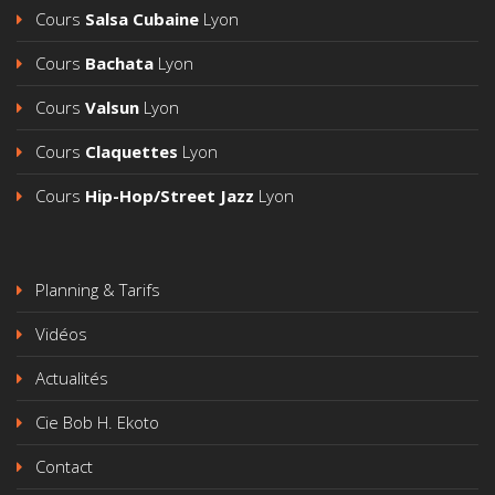
Plan du site
Cours
Salsa Cubaine
Lyon
Cours
Salsa Portoricaine
Lyon
Cours
Bachata
Lyon
Cours
Salsa Cubaine
Lyon
Cours
Valsun
Lyon
Cours
Bachata
Lyon
Cours
Claquettes
Lyon
Cours
Valsun
Lyon
Cours
Hip-Hop/Street Jazz
Lyon
Cours
Claquettes
Lyon
Cours
Hip-Hop/Street Jazz
Lyon
Planning & Tarifs
Vidéos
Planning & Tarifs
Actualités
Vidéos
Cie Bob H. Ekoto
Actualités
Contact