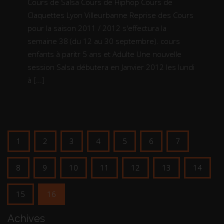
Cours de Salsa Cours de Hiphop Cours de
Claquettes Lyon Villeurbanne Reprise des Cours
pour la saison 2011 / 2012 s'effectura la
semaine 38 (du 12 au 30 septembre). cours
enfants à paritr 5 ans et Adulte Une nouvelle
session Salsa débutera en Janvier 2012 les lundi
à [...]
1
2
3
4
5
6
7
8
9
10
11
12
13
14
15
16
Achives