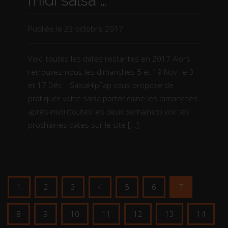
midi salsa …
Publiée le
23 octobre 2017
Voici toutes les dates restantes en 2017 Alors
retrouvez-nous les dimanches 5 et 19 Nov le 3
et 17 Déc SalsaHipTap vous propose de
pratiquer votre salsa portoricaine les dimanches
après-midi (toutes les deux semaines) voir les
prochaines dates sur le site [...]
1
2
3
4
5
6
7
8
9
10
11
12
13
14