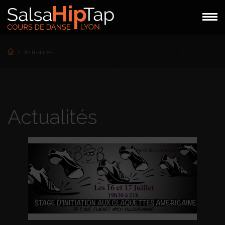
Actualités
SALSA PORTORICAINE
SALSA CUBAINE
BACHATA
Actualités
VALSUN
CLAQUETTES
HIP-HOP/STREET JAZZ
PLANNING
TARIFS